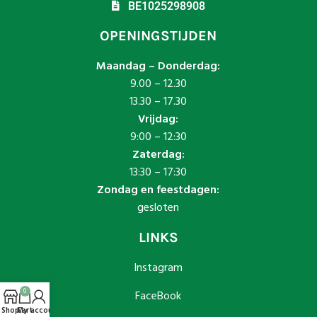
BE1025298908
OPENINGSTIJDEN
Maandag – Donderdag:
9.00 – 12.30
13.30 – 17.30
Vrijdag:
9:00 – 12:30
Zaterdag:
13:30 – 17:30
Zondag en feestdagen:
gesloten
LINKS
Instagram
0
FaceBook
Shop
Cart
My account