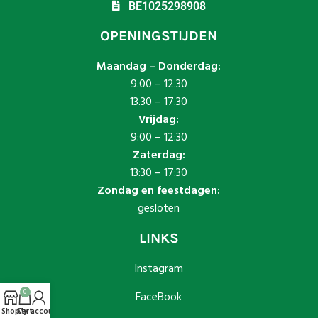
BE1025298908
OPENINGSTIJDEN
Maandag – Donderdag:
9.00 – 12.30
13.30 – 17.30
Vrijdag:
9:00 – 12:30
Zaterdag:
13:30 – 17:30
Zondag en feestdagen:
gesloten
LINKS
Instagram
0
FaceBook
Shop
Cart
My account