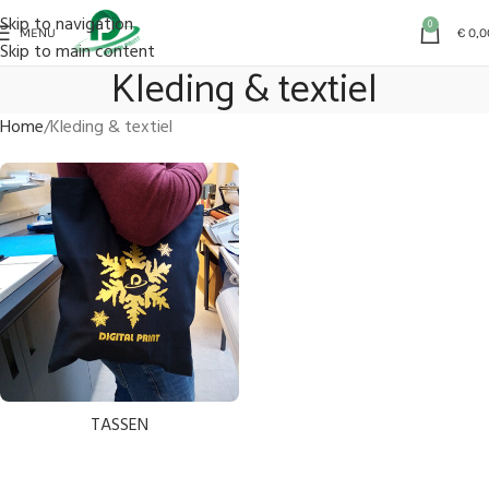
Skip to navigation
0
MENU
€
0,0
Skip to main content
Kleding & textiel
Home
Kleding & textiel
TASSEN