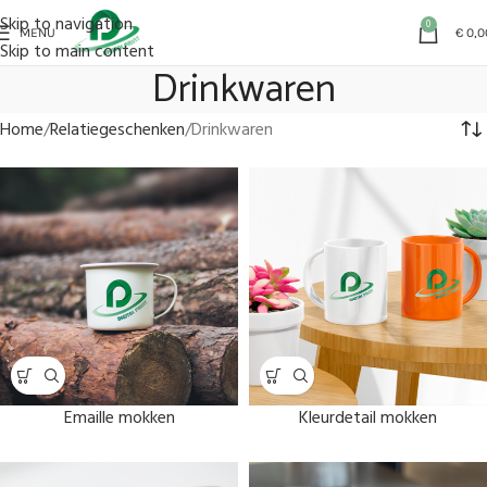
Skip to navigation
0
MENU
€
0,0
Skip to main content
Drinkwaren
Home
Relatiegeschenken
Drinkwaren
Emaille mokken
Kleurdetail mokken