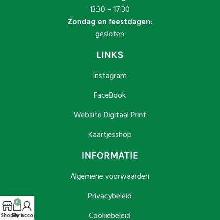
13:30 – 17:30
Zondag en feestdagen:
gesloten
LINKS
Instagram
FaceBook
Website Digitaal Print
Kaartjesshop
INFORMATIE
Algemene voorwaarden
Privacybeleid
0
Cookiebeleid
Shop
Cart
My account