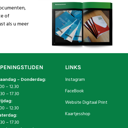
 documenten,
te of
st als u meer
PENINGSTIJDEN
LINKS
aandag – Donderdag:
Instagram
00 – 12.30
FaceBook
.30 – 17.30
rijdag:
Website Digitaal Print
00 – 12:30
Kaartjesshop
aterdag:
:30 – 17:30