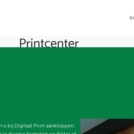
K
Printcenter
Home
Printcenter
u bij Digitaal Print aankloppen.