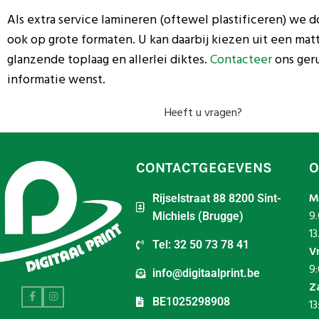
Als extra service lamineren (oftewel plastificeren) we
ook op grote formaten. U kan daarbij kiezen uit een mat
glanzende toplaag en allerlei diktes.
Contacteer
ons geru
informatie wenst.
Heeft u vragen?
CONTACTGEGEVENS
O
M
Rijselstraat 88 8200 Sint-
9.
Michiels (Brugge)
13
Tel: 32 50 73 78 41
V
9:
info@digitaalprint.be
Z
BE1025298908
13