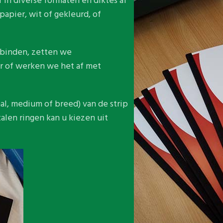
in diverse formaten en diktes af
papier, wit of gekleurd, of
nbinden, zetten we
r of werken we het af met
al, medium of breed) van de strip
talen ringen kan u kiezen uit