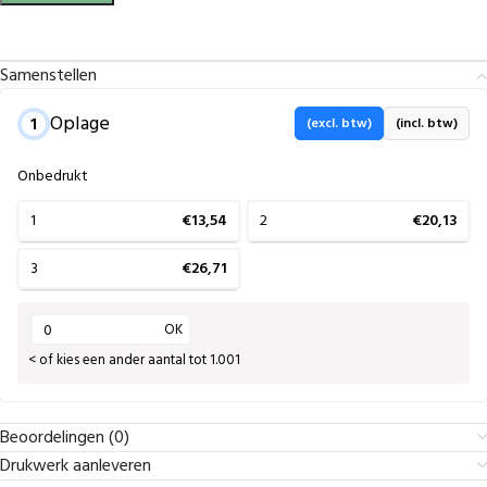
Samenstellen
Oplage
1
(excl. btw)
(incl. btw)
Onbedrukt
1
€13,54
2
€20,13
3
€26,71
OK
< of kies een ander aantal tot 1.001
Beoordelingen (0)
Drukwerk aanleveren