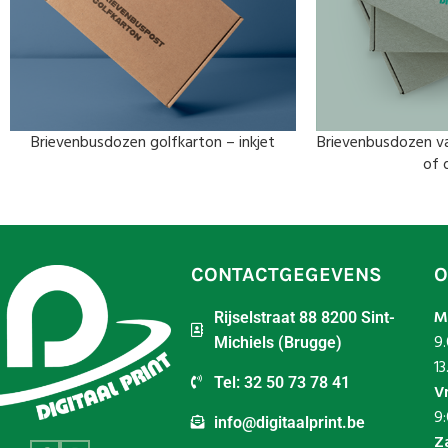
Brievenbusdozen golfkarton – inkjet
Brievenbusdozen va
of 
CONTACTGEGEVENS
O
M
Rijselstraat 88 8200 Sint-
9.
Michiels (Brugge)
13
Tel: 32 50 73 78 41
V
9:
info@digitaalprint.be
Z